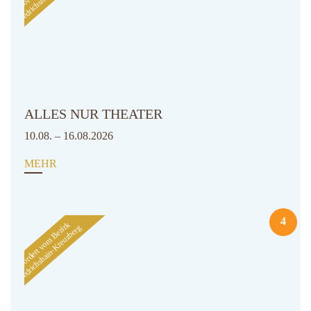
ALLES NUR THEATER
10.08. – 16.08.2026
MEHR
4
Gefördert vom Bezirk
Friedrichshain-Kreuzberg