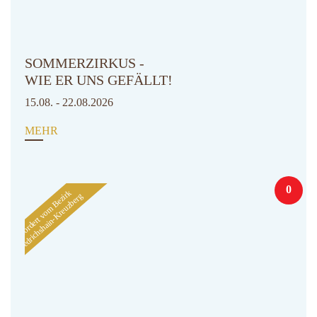
SOMMERZIRKUS -
WIE ER UNS GEFÄLLT!
15.08. - 22.08.2026
MEHR
0
Gefördert vom Bezirk
Friedrichshain-Kreuzberg