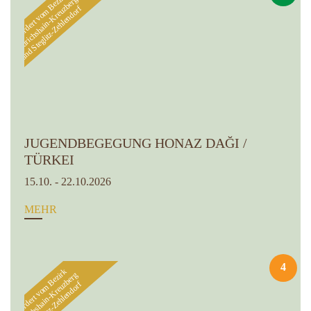
Gefördert vom Bezirk
Friedrichshain-Kreuzberg
und Steglitz-Zehlendorf
JUGENDBEGEGUNG HONAZ DAĞI /
TÜRKEI
15.10. - 22.10.2026
MEHR
4
Gefördert vom Bezirk
Friedrichshain-Kreuzberg
und Steglitz-Zehlendorf