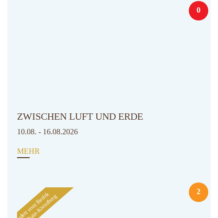
0
ZWISCHEN LUFT UND ERDE
10.08. - 16.08.2026
MEHR
2
Gefördert vom Bezirk
Friedrichshain-Kreuzberg