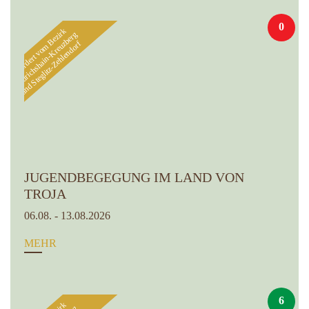
0
Gefördert vom Bezirk
Friedrichshain-Kreuzberg
und Steglitz-Zehlendorf
JUGENDBEGEGUNG IM LAND VON
TROJA
06.08. - 13.08.2026
MEHR
6