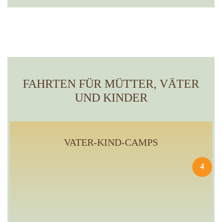
FAHRTEN FÜR MÜTTER, VÄTER
UND KINDER
VATER-KIND-CAMPS
4